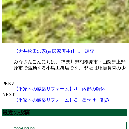
【大井松田の家(古民家再生)】-1 調査
みなさんこんにちは。 神奈川県相模原市・山梨県上野
原市で活動する小島工務店です。 弊社は環境負荷の少
…
PREV
【平家への減築リフォーム】-1 内部の解体
NEXT
【平家への減築リフォーム】-3 墨付け・刻み
最近の投稿
2026/03/03