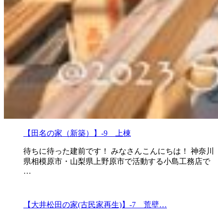
【田名の家（新築）】-9 上棟
待ちに待った建前です！ みなさんこんにちは！ 神奈川
県相模原市・山梨県上野原市で活動する小島工務店で
…
【大井松田の家(古民家再生)】-7 荒壁…